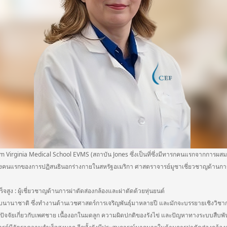
ginia Medical School EVMS (สถาบัน Jones ซึ่งเป็นที่ซึ่งมีทารกคนแรกจากการผสมเท
ตั้งคนแรกของการปฏิสนธินอกร่างกายในสหรัฐอเมริกา ศาสตราจารย์มูซาเชี่ยวชาญด้านการ
ูง : ผู้เชี่ยวชาญด้านการผ่าตัดส่องกล้องและผ่าตัดด้วยหุ่นยนต์
ดับนานาชาติ ซึ่งทำงานด้านเวชศาสตร์การเจริญพันธุ์มาหลายปี และมักจะบรรยายเชิงวิช
 ปัจจัยเกี่ยวกับเพศชาย เนื้องอกในมดลูก ความผิดปกติของรังไข่ และปัญหาทางระบบสืบพันธุ