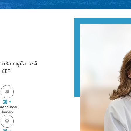
ารรักษาผู้มีภาวะมี
ำ CEF

30
+
ทความจาก
มืออาชีพ

20
+